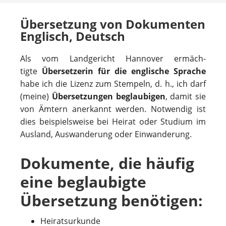
Übersetzung von Dokumenten
Englisch, Deutsch
Als vom Land­ge­richt Han­no­ver ermäch­
tigte
Über­set­ze­rin für die eng­li­sche Spra­che
habe ich die Lizenz zum Stem­peln, d. h., ich darf
(meine)
Über­set­zun­gen beglau­bi­gen
, damit sie
von Ämtern aner­kannt wer­den. Not­wen­dig ist
dies bei­spiels­weise bei Heirat oder Stu­dium im
Aus­land, Aus­wan­de­rung oder Einwanderung.
Dokumente, die häufig
eine beglaubigte
Übersetzung benötigen:
Heiratsurkunde