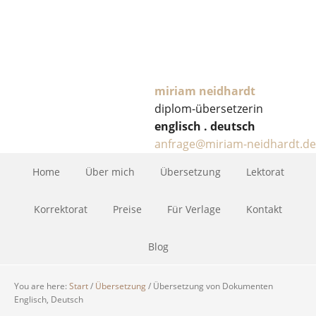
miriam neidhardt
diplom-übersetzerin
englisch . deutsch
anfrage@miriam-neidhardt.de
Home
Über mich
Übersetzung
Lektorat
Korrektorat
Preise
Für Verlage
Kontakt
Blog
You are here:
Start
/
Übersetzung
/
Übersetzung von Dokumenten
Englisch, Deutsch