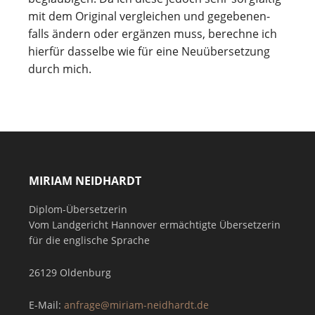
mit dem Ori­gi­nal ver­glei­chen und gege­be­nen­
falls ändern oder ergän­zen muss, berechne ich
hier­für das­selbe wie für eine Neu­über­set­zung
durch mich.
MIRIAM NEIDHARDT
Diplom-Übersetzerin
Vom Landgericht Hannover ermächtigte Übersetzerin
für die englische Sprache
26129 Oldenburg
E-Mail:
anfrage@miriam-neidhardt.de