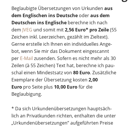
Beglaubigte Übersetzungen von Urkunden
aus
dem Englischen ins Deutsche
oder
aus dem
Deutschen ins Englische
berechne ich nach
dem
JVEG
und somit mit
2,56 Euro* pro Zeile
(55
Zei­chen inkl. Leer­zei­chen, gezählt im Ziel­text).
Gerne erstelle ich Ihnen ein indi­vi­du­el­les Ange­
bot, wenn Sie mir das Doku­ment ein­ge­scannt
per
E-Mail
zusen­den. Sofern es nicht mehr als 30
Zei­len (à 55 Zei­chen) Text hat, berechne ich pau­
schal einen Min­dest­satz von
80 Euro
. Zusätz­li­che
Exem­plare der Über­set­zung kos­ten
2,00
Euro
pro Seite plus
10,00 Euro
für die
Beglaubigung.
* Da sich Urkun­den­über­set­zun­gen haupt­säch­
lich an Pri­vat­kun­den rich­ten, ent­hal­ten die unter
„Urkundenübersetzungen” auf­ge­führ­ten Preise