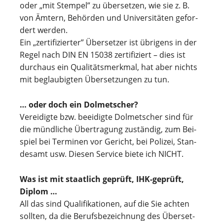
oder „mit Stem­pel” zu über­set­zen, wie sie z. B.
von Ämtern, Behör­den und Uni­ver­si­tä­ten gefor­
dert werden.
Ein „zer­ti­fi­zier­ter” Über­set­zer ist übri­gens in der
Regel nach DIN EN 15038 zer­ti­fi­ziert – dies ist
durch­aus ein Qua­li­täts­merk­mal, hat aber nichts
mit beglau­big­ten Über­set­zun­gen zu tun.
… oder doch ein Dolmetscher?
Ver­ei­digte bzw. beeidigte Dol­met­scher sind für
die münd­li­che Über­tra­gung zustän­dig, zum Bei­
spiel bei Ter­mi­nen vor Gericht, bei Poli­zei, Stan­
des­amt usw. Die­sen Ser­vice biete ich NICHT.
Was ist mit staat­lich geprüft, IHK-geprüft,
Diplom …
All das sind Qua­li­fi­ka­tio­nen, auf die Sie ach­ten
soll­ten, da die Berufs­be­zeich­nung des Über­set­