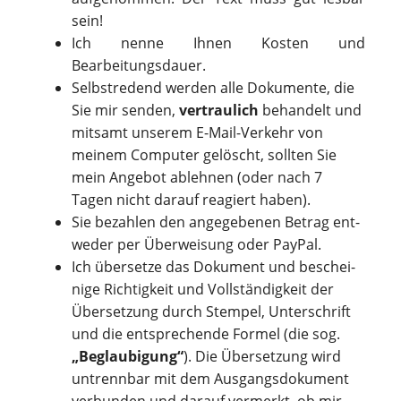
sein!
Ich nenne Ihnen Kosten und
Bearbeitungsdauer.
Selbstredend werden alle Dokumente, die
Sie mir senden,
vertraulich
behandelt und
mitsamt unserem E-Mail-Verkehr von
meinem Computer gelöscht, sollten Sie
mein Angebot ablehnen (oder nach 7
Tagen nicht darauf reagiert haben).
Sie bezah­len den ange­ge­be­nen Betrag ent­
we­der per Über­wei­sung oder Pay­Pal.
Ich über­setze das Dokument und beschei­
nige Rich­tig­keit und Voll­stän­dig­keit der
Über­set­zung durch Stem­pel, Unter­schrift
und die ent­spre­chen­de For­mel (die sog.
„Beglau­bi­gung“
). Die Über­set­zung wird
untrenn­bar mit dem Aus­gangs­do­ku­ment