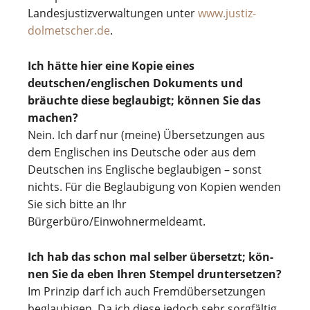
Lan­des­jus­tiz­ver­wal­tun­gen unter
www.justiz-
dolmetscher.de
.
Ich hätte hier eine Kopie eines
deutschen/englischen Doku­ments und
bräuchte diese beglau­bigt; kön­nen Sie das
machen?
Nein. Ich darf nur (meine) Über­set­zun­gen aus
dem Englischen ins Deutsche oder aus dem
Deutschen ins Englische beglau­bi­gen – sonst
nichts. Für die Beglau­bi­gung von Kopien wen­den
Sie sich bitte an Ihr
Bürgerbüro/Einwohnermeldeamt.
Ich hab das schon mal sel­ber über­setzt; kön­
nen Sie da eben Ihren Stem­pel druntersetzen?
Im Prin­zip darf ich auch Fremd­über­set­zun­gen
beglau­bi­gen. Da ich diese jedoch sehr sorg­fäl­tig