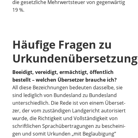
die gesetz­li­che Mehr­wert­steuer von gegen­wär­tig
19 %.
Häufige Fragen zu
Urkundenübersetzun
Beeidigt, ver­ei­digt, ermäch­tigt, öffent­lich
bestellt – wel­chen Über­set­zer brau­che ich?
All diese Bezeich­nun­gen bedeu­ten das­selbe, sie
sind ledig­lich von Bun­des­land zu Bun­des­land
unter­schied­lich. Die Rede ist von einem Über­set­
zer, der vom zustän­di­gen Land­ge­richt auto­ri­siert
wurde, die Rich­tig­keit und Voll­stän­dig­keit von
schrift­li­chen Sprach­über­tra­gun­gen zu beschei­ni­
gen und somit Urkun­den „mit Beglau­bi­gung”