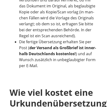
verbunden und dar­auf ver­merkt, ob mir
das Doku­ment im Ori­gi­nal, als beglau­bigte
Kopie oder als Kopie/Scan vor­lag (in man­
chen Fäl­len wird die Vor­lage des Ori­gi­nals
ver­langt; ob dem so ist, erfra­gen Sie bitte
bei der ent­spre­chen­den Behörde. In der
Regel ist ein Scan ausreichend).
Die fer­ti­ge Übersetzung erhal­ten Sie per
Post (
der Ver­sand als Groß­brief ist inner­
halb Deutsch­lands kos­ten­los!
) und auf
Wunsch zusätzlich in unbeglaubigter Form
per E-Mail.
Wie viel kostet eine
Urkundenübersetzung