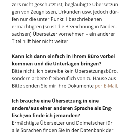
zers nicht geschützt ist; beglau­bigte Über­set­zun­
gen von Zeug­nis­sen, Urkun­den usw. jedoch dür­
fen nur die unter Punkt 1 beschrie­be­nen
ermäch­tig­ten (so ist die Bezeich­nung in Nie­der­
sach­sen) Über­set­zer vor­neh­men – ein ande­rer
Titel hilft hier nicht weiter.
Kann ich dann ein­fach in Ihrem Büro vor­bei
kom­men und die Unter­la­gen bringen?
Bitte nicht. Ich betreibe kein Über­set­zungs­büro,
son­dern arbeite frei­be­ruf­lich von zu Hause aus
Bitte senden Sie mir Ihre Dokumente
per E-Mail
.
Ich brau­che eine Über­set­zung in eine
andere/aus einer ande­ren Spra­che als Eng­
lisch;wo finde ich jemanden?
Ermäch­tigte Über­set­zer und Dol­met­scher für
alle Spra­chen fin­den Sie in der Daten­bank der