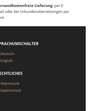
ersandkostenfreie Lieferung
: per E-
ail oder bei Urkundenübersetzungen per
ost
PRACHUMSCHALTER
Deutsch
English
ECHTLICHES
Impressum
Datenschutz