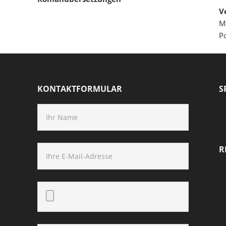
V
M
P
KONTAKTFORMULAR
S
R
Bitte lasse dieses Feld leer.