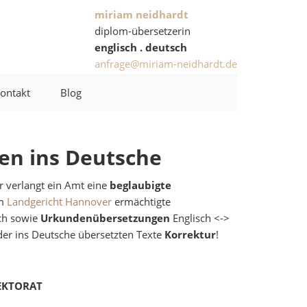
miriam neidhardt
diplom-übersetzerin
englisch . deutsch
anfrage@miriam-neidhardt.de
ontakt
Blog
hen ins Deutsche
r verlangt ein Amt eine
beglaubigte
om
Landgericht Hannover
ermächtigte
sch sowie
Urkundenübersetzungen
Englisch <->
oder ins Deutsche übersetzten Texte
Korrektur
!
EKTORAT