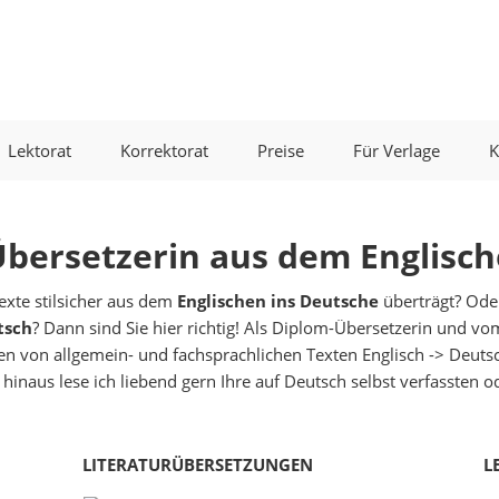
Lektorat
Korrektorat
Preise
Für Verlage
K
Übersetzerin aus dem Englisc
Texte stilsicher aus dem
Englischen ins Deutsche
überträgt? Ode
tsch
? Dann sind Sie hier richtig! Als Diplom-Übersetzerin und v
en von allgemein- und fachsprachlichen Texten Englisch -> Deut
hinaus lese ich liebend gern Ihre auf Deutsch selbst verfassten 
LITERATURÜBERSETZUNGEN
L