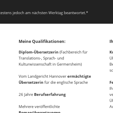
testens jedoch am nächsten Werktag beantwortet.*
Meine Qualifikationen:
I
Diplom-Übersetzerin
(Fachbereich für
K
Translations-, Sprach- und
Ü
Kulturwissenschaft in Germersheim)
Be
s
Vom Landgericht Hannover
ermächtigte
Übersetzerin
für die englische Sprache
F
I
26 Jahre
Berufserfahrung
v
Ü
Mehrere veröffentlichte
A
Romanübersetzungen