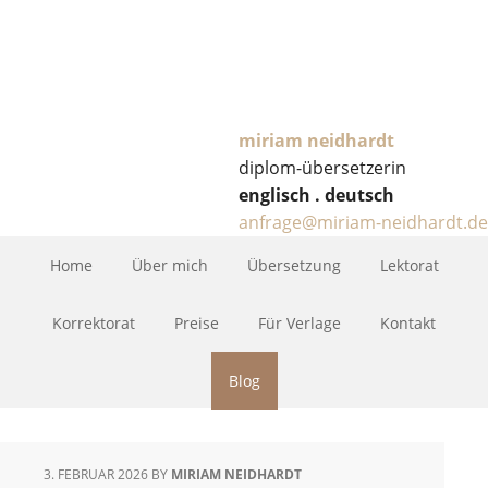
miriam neidhardt
diplom-übersetzerin
englisch . deutsch
anfrage@miriam-neidhardt.de
Home
Über mich
Übersetzung
Lektorat
Korrektorat
Preise
Für Verlage
Kontakt
Blog
3. FEBRUAR 2026
BY
MIRIAM NEIDHARDT