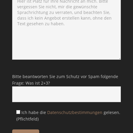
Bitte lasse dieses Feld leer.
Bitte lasse dieses Feld leer.
Bitte beantworten Sie zum Schutz vor Spam folgende
Frage: Was ist 2+3?
Ich habe die
Datenschutzbestimmungen
gelesen.
(Pflichtfeld)