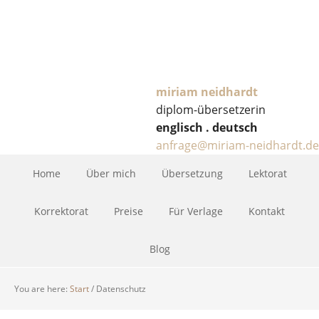
miriam neidhardt
diplom-übersetzerin
englisch . deutsch
anfrage@miriam-neidhardt.de
Home
Über mich
Übersetzung
Lektorat
Korrektorat
Preise
Für Verlage
Kontakt
Blog
You are here:
Start
/
Datenschutz