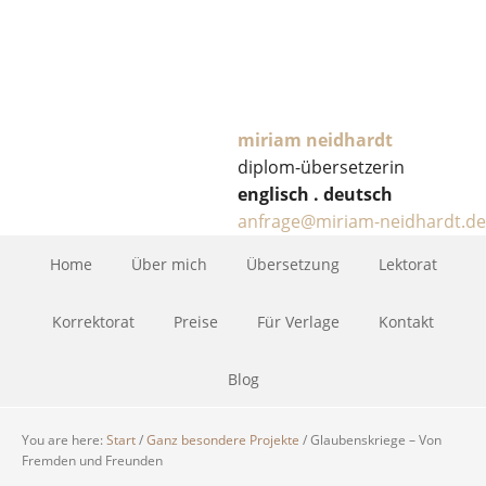
miriam neidhardt
diplom-übersetzerin
englisch . deutsch
anfrage@miriam-neidhardt.de
Home
Über mich
Übersetzung
Lektorat
Korrektorat
Preise
Für Verlage
Kontakt
Blog
You are here:
Start
/
Ganz besondere Projekte
/
Glaubenskriege – Von
Fremden und Freunden