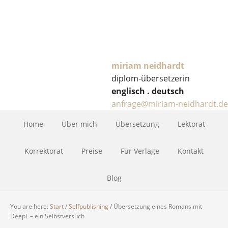
miriam neidhardt
diplom-übersetzerin
englisch . deutsch
anfrage@miriam-neidhardt.de
Home
Über mich
Übersetzung
Lektorat
Korrektorat
Preise
Für Verlage
Kontakt
Blog
You are here:
Start
/
Selfpublishing
/
Übersetzung eines Romans mit
DeepL – ein Selbstversuch